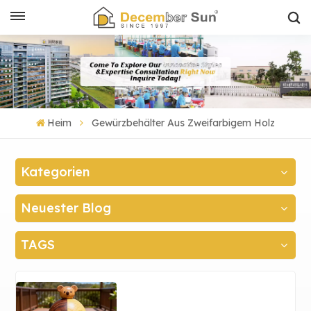
Heim
Gewürzbehälter Aus Zweifarbigem Holz
Kategorien
Neuester Blog
TAGS