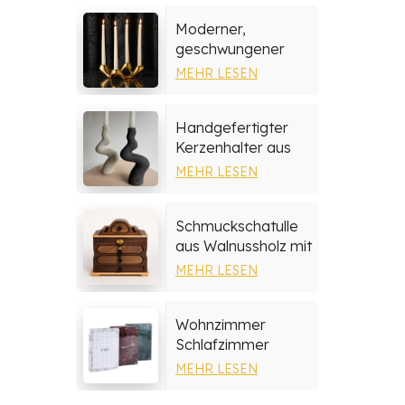
Moderner,
geschwungener
Kerzenhalter aus
MEHR LESEN
Keramik
Handgefertigter
Kerzenhalter aus
Steingut
MEHR LESEN
Schmuckschatulle
aus Walnussholz mit
mehrschichtigen
MEHR LESEN
Schubladen
Wohnzimmer
Schlafzimmer
Wohnkultur Marmor
MEHR LESEN
Fotorahmen