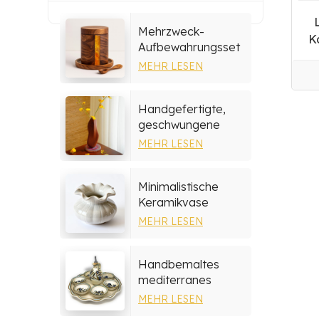
Mehrzweck-
K
Aufbewahrungsset
aus Harz und Holz
MEHR LESEN
Handgefertigte,
geschwungene
Holzvase
MEHR LESEN
Minimalistische
Keramikvase
MEHR LESEN
Handbemaltes
mediterranes
Keramik-
MEHR LESEN
Serviertablett-Set