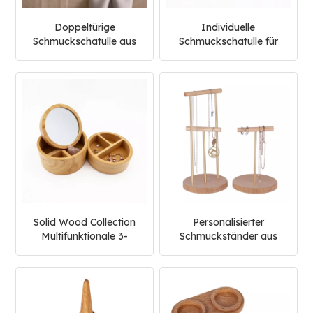
Doppeltürige
Individuelle
Schmuckschatulle aus
Schmuckschatulle für
Holz der Walnut Wood
Halsketten aus Holz mit
Collection
Marmordeckel
Solid Wood Collection
Personalisierter
Multifunktionale 3-
Schmuckständer aus
stöckige
Holz
Schmuckschatulle aus
Holz