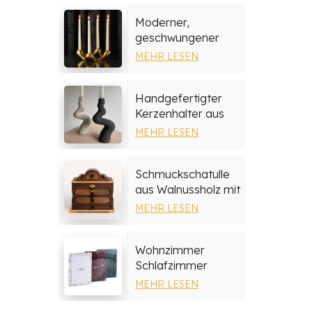
Moderner,
geschwungener
Kerzenhalter aus
MEHR LESEN
Keramik
Handgefertigter
Kerzenhalter aus
Steingut
MEHR LESEN
Schmuckschatulle
aus Walnussholz mit
mehrschichtigen
MEHR LESEN
Schubladen
Wohnzimmer
Schlafzimmer
Wohnkultur Marmor
MEHR LESEN
Fotorahmen