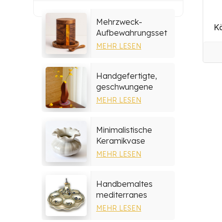
Mehrzweck-
Kä
Aufbewahrungsset
aus Harz und Holz
MEHR LESEN
Handgefertigte,
geschwungene
Holzvase
MEHR LESEN
Minimalistische
Keramikvase
MEHR LESEN
Handbemaltes
mediterranes
Keramik-
MEHR LESEN
Serviertablett-Set