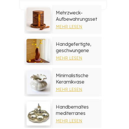
Mehrzweck-
Aufbewahrungsset
aus Harz und Holz
MEHR LESEN
Handgefertigte,
geschwungene
Holzvase
MEHR LESEN
Minimalistische
Keramikvase
MEHR LESEN
Handbemaltes
mediterranes
Keramik-
MEHR LESEN
Serviertablett-Set