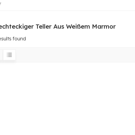
r
echteckiger Teller Aus Weißem Marmor
esults found