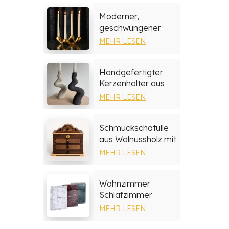
Moderner,
geschwungener
Kerzenhalter aus
MEHR LESEN
Keramik
Handgefertigter
Kerzenhalter aus
Steingut
MEHR LESEN
Schmuckschatulle
aus Walnussholz mit
mehrschichtigen
MEHR LESEN
Schubladen
Wohnzimmer
Schlafzimmer
Wohnkultur Marmor
MEHR LESEN
Fotorahmen