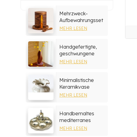
Mehrzweck-
Aufbewahrungsset
aus Harz und Holz
MEHR LESEN
Handgefertigte,
geschwungene
Holzvase
MEHR LESEN
Minimalistische
Keramikvase
MEHR LESEN
Handbemaltes
mediterranes
Keramik-
MEHR LESEN
Serviertablett-Set