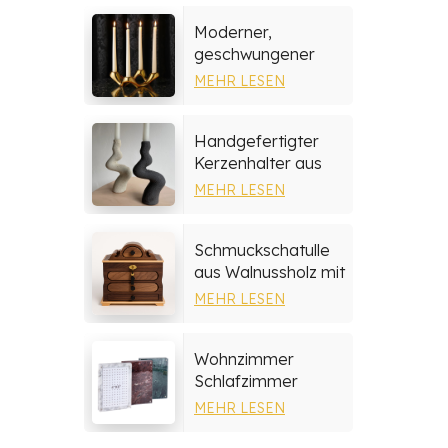
Moderner,
geschwungener
Kerzenhalter aus
MEHR LESEN
Keramik
Handgefertigter
Kerzenhalter aus
Steingut
MEHR LESEN
Schmuckschatulle
aus Walnussholz mit
mehrschichtigen
MEHR LESEN
Schubladen
Wohnzimmer
Schlafzimmer
Wohnkultur Marmor
MEHR LESEN
Fotorahmen