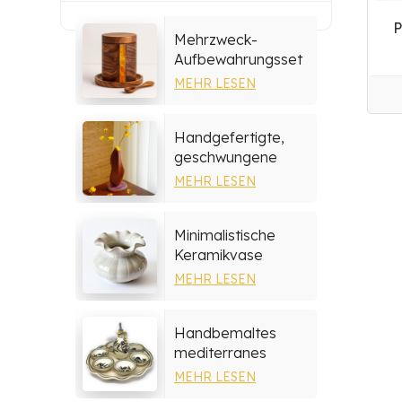
P
Mehrzweck-
Aufbewahrungsset
aus Harz und Holz
MEHR LESEN
Handgefertigte,
geschwungene
Holzvase
MEHR LESEN
Minimalistische
Keramikvase
MEHR LESEN
Handbemaltes
mediterranes
Keramik-
MEHR LESEN
Serviertablett-Set