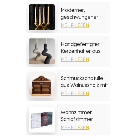
Moderner,
geschwungener
Kerzenhalter aus
MEHR LESEN
Keramik
Handgefertigter
Kerzenhalter aus
Steingut
MEHR LESEN
Schmuckschatulle
aus Walnussholz mit
mehrschichtigen
MEHR LESEN
Schubladen
Wohnzimmer
Schlafzimmer
Wohnkultur Marmor
MEHR LESEN
Fotorahmen